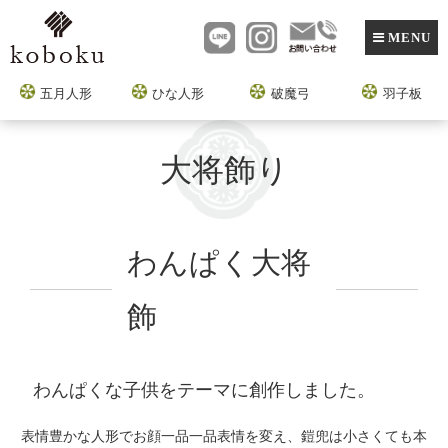
MENU
五月人形
ひな人形
破魔弓
羽子板
大将飾り
わんぱく大将
飾
わんぱくな子供をテーマに創作しました。
表情豊かな人形でお顔一品一品表情を変え、
鎧兜は小さくても本