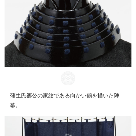
蒲生氏郷公の家紋である向かい鶴を描いた陣
幕。