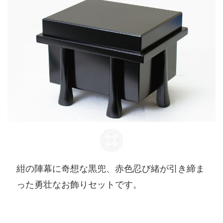
紺の陣幕に奇想な黒兜、赤色忍び緒が引き締ま
った勇壮なお飾りセットです。