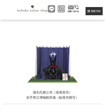
MENU
蒲生氏郷公兜（燕尾形兜）
岩手県立博物館所蔵（鯰尾兜模写）