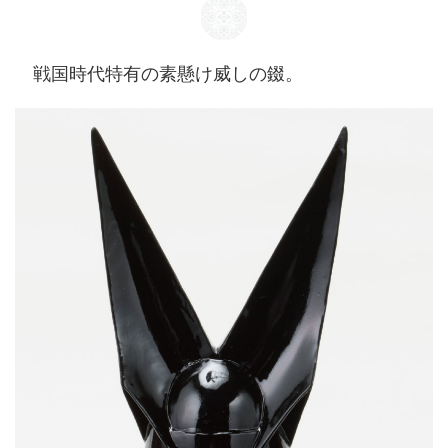
戦国時代特有の素懸け威しの錣。