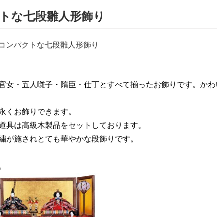
トな七段雛人形飾り
品紹介】コンパクトな七段雛人形飾り
官女・五人囃子・隋臣・仕丁とすべて揃ったお飾りです。かわ
永くお飾りできます。
道具は高級木製品をセットしております。
繍が施されとても華やかな段飾りです。
。