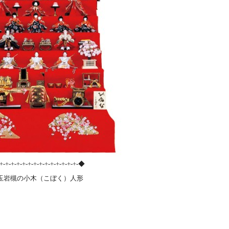
-+-+-+-+-+-+-+-+-+-+-+-+-+-+-◆
岩槻の小木（こぼく）人形