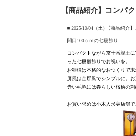
【商品紹介】コンパク
■ 2025/10/04（土) 【商
間口
100
ｃｍの七段飾り
コンパクトながら京十番親王に
った七段雛飾りでお祝いを。
お雛様は本格的なおつくりで末
屏風は金屏風でシンプルに。お
赤い毛氈には春らしい桜柄の刺
お買い求めは小木人形実店舗で