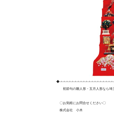
◆-+-+-+-+-+-+-+-+-+-+-+-+-+-+-+-+-+-+-+
初節句の雛人形・五月人形なら埼玉
〇お気軽にお問合せください〇
株式会社 小木