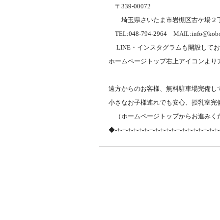
〒339-00072
埼玉県さいたま市岩槻区古ケ場２
TEL:048-794-2964 MAIL:info@kobok
LINE・インスタグラムも開設して
ホームページトップ右上アイコンより
遠方からのお客様、無料駐車場完備し
小さなお子様連れでも安心、授乳室完
（ホームページトップからお進みく
◆-+-+-+-+-+-+-+-+-+-+-+-+-+-+-+-+-+-+-+-