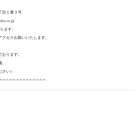
丁目１番３号
u.co.jp
おります。
アクセスお願いいたします。
ております。
備。
ださい）
+-+-+-+-+-+-+-+-+-+-+-+-+-+-